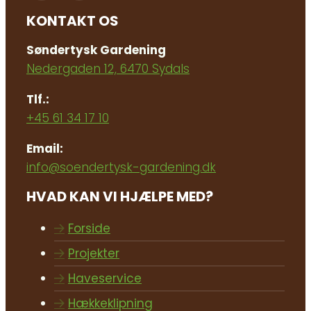
KONTAKT OS
Søndertysk Gardening
Nedergaden 12, 6470 Sydals
Tlf.:
+45 61 34 17 10
Email:
info@soendertysk-gardening.dk
HVAD KAN VI HJÆLPE MED?
Forside
Projekter
Haveservice
Hækkeklipning