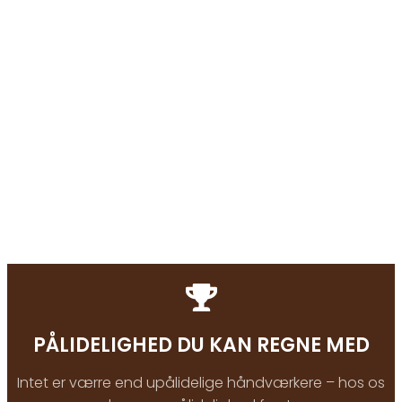
PÅLIDELIGHED DU KAN REGNE MED
Intet er værre end upålidelige håndværkere – hos os