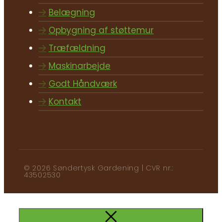
Belægning
Opbygning af støttemur
Træfældning
Maskinarbejde
Godt Håndværk
Kontakt
© 2026 Søndertysk Gardening | CVR nr.:
43502530