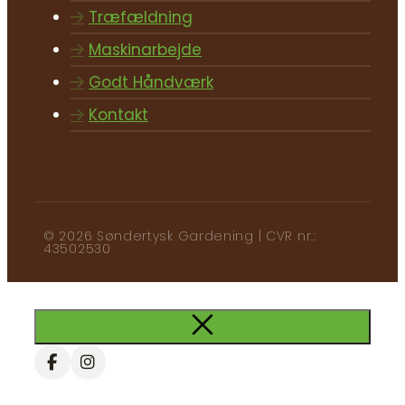
Træfældning
Maskinarbejde
Godt Håndværk
Kontakt
© 2026 Søndertysk Gardening | CVR nr.:
43502530