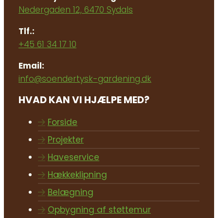
Nedergaden 12, 6470 Sydals
Tlf.:
+45 61 34 17 10
Email:
info@soendertysk-gardening.dk
HVAD KAN VI HJÆLPE MED?
Forside
Projekter
Haveservice
Hækkeklipning
Belægning
Opbygning af støttemur